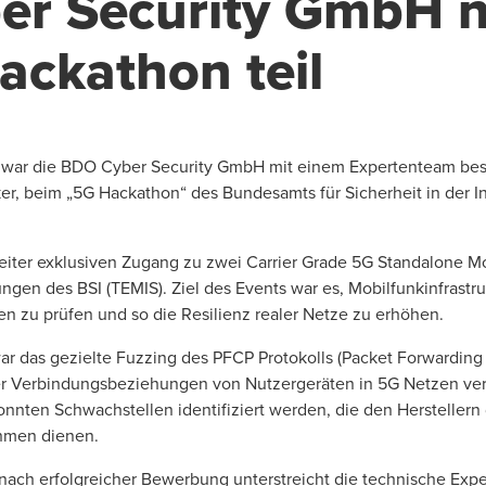
er Security GmbH 
ackathon teil
war die BDO Cyber Security GmbH mit einem Expertenteam bes
er, beim „5G Hackathon“ des Bundesamts für Sicherheit in der In
beiter exklusiven Zugang zu zwei Carrier Grade 5G Standalone M
en des BSI (TEMIS). Ziel des Events war es, Mobilfunkinfrastru
en zu prüfen und so die Resilienz realer Netze zu erhöhen.
 das gezielte Fuzzing des PFCP Protokolls (Packet Forwarding C
r Verbindungsbeziehungen von Nutzergeräten in 5G Netzen veran
onnten Schwachstellen identifiziert werden, die den Herstellern 
hmen dienen.
ach erfolgreicher Bewerbung unterstreicht die technische Expe