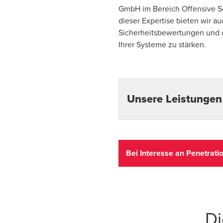
GmbH im Bereich Offensive Se
dieser Expertise bieten wir 
Sicherheitsbewertungen und d
Ihrer Systeme zu stärken.
Unsere Leistungen
Klassische Penetrati
Bei Interesse an Penetrati
Spezialisierte
Penetra
(
IoT & Embedded Penet
Anlagen (OT)
(
OT Sec
Ganzheitliche
Angrif
Di