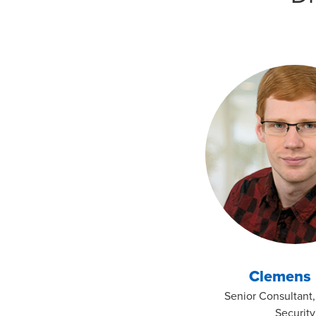
Sicherheitskonzeptio
(
Offensive Security C
Clemens 
Senior Consultant,
Security