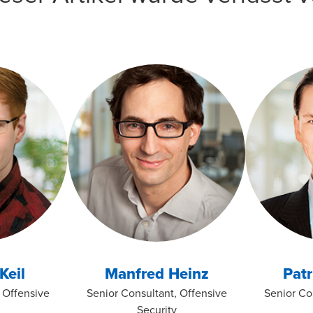
n und Secure Design, Risiko- und Bedrohungsanalysen und Techn
onsulting - BDO
).
Keil
Manfred Heinz
Patr
 Offensive
Senior Consultant, Offensive
Senior Co
Security