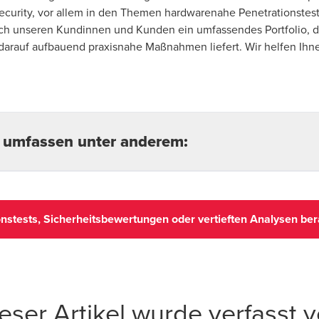
curity, vor allem in den Themen hardwarenahe Penetrationstests
auch unseren Kundinnen und Kunden ein umfassendes Portfolio,
arauf aufbauend praxisnahe Maßnahmen liefert. Wir helfen Ihne
 umfassen unter anderem:
onstests
von Anwendungen und Systemen (
Penetration Testing
onstests, Sicherheitsbewertungen oder vertieften Analysen bera
tionstests von Hardware und eingebetteten Geräten (IoT)
ration Testing - von Sensor bis Backend - BDO
) und auch
kriti
urity Test - BDO
)
fssimulationen im Rahmen von Red Teaming Kampagnen
(
Red 
eser Artikel wurde verfasst 