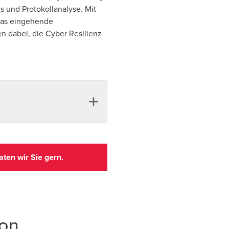
 und Protokollanalyse. Mit
 das eingehende
n dabei, die Cyber Resilienz
 - BDO
)
ten wir Sie gern.
schen Systemen
und
Teaming - BDO
)
von