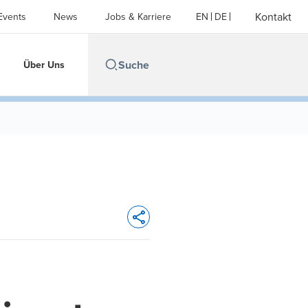
Kontakt
Events
News
Jobs & Karriere
EN
DE
Über Uns
Opens In A New Window/tab