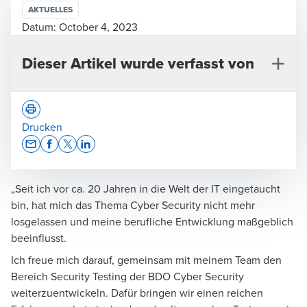
AKTUELLES
Datum:
October 4, 2023
Dieser Artikel wurde verfasst von
Drucken
Opens In A New Window/tab
Opens In A New Window/tab
Opens In A New Window/tab
Opens In A New Window/tab
„Seit ich vor ca. 20 Jahren in die Welt der IT eingetaucht
Dr. Antje Winkler
bin, hat mich das Thema Cyber Security nicht mehr
Partnerin, Offensive Security
losgelassen und meine berufliche Entwicklung maßgeblich
beeinflusst.
Ich freue mich darauf, gemeinsam mit meinem Team den
Bereich Security Testing der BDO Cyber Security
weiterzuentwickeln. Dafür bringen wir einen reichen