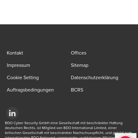
Kontakt
Offices
Impressum
Sitemap
Cookie Setting
Datenschutzerklärung
Auftragsbedingungen
BCRS
Opens in a new window/tab
BDO Cyber Security GmbH eine Gesellschaft mit beschränkter Haftung 
deutschen Rechts, ist Mitglied von BDO International Limited, einer 
britischen Gesellschaft mit beschränkter Nachschusspflicht, und gehört zum 
internationalen BDO Netzwerk voneinander unabhängiger Mitgliedsfirmen. 