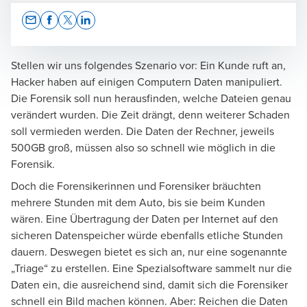
Opens In A New Window/tab
Opens In A New Window/tab
Opens In A New Window/tab
Opens In A New Window/tab
Stellen wir uns folgendes Szenario vor: Ein Kunde ruft an,
Hacker haben auf einigen Computern Daten manipuliert.
Die
Forensik
soll nun herausfinden, welche Dateien genau
Jan Starke
verändert wurden. Die Zeit drängt, denn weiterer Schaden
soll vermieden werden. Die Daten der Rechner, jeweils
Senior Consultant, Incident Response
500GB groß, müssen also so schnell wie möglich in die
Forensik.
Doch die Forensikerinnen und Forensiker bräuchten
mehrere Stunden mit dem Auto, bis sie beim Kunden
wären. Eine Übertragung der Daten per Internet auf den
Tobias Kasch
sicheren Datenspeicher würde ebenfalls etliche Stunden
dauern. Deswegen bietet es sich an, nur eine sogenannte
Senior Manager, Incident Response
„Triage“ zu erstellen. Eine Spezialsoftware sammelt nur die
Daten ein, die ausreichend sind, damit sich die Forensiker
schnell ein Bild machen können. Aber: Reichen die Daten