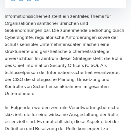
Opens In A New Window/tab
Opens In A New Window/tab
Opens In A New Window/tab
Opens In A New Window/tab
Informationssicherheit stellt ein zentrales Thema für
Organisationen sämtlicher Branchen und
Größenordnungen dar. Die zunehmende Bedrohung durch
Tobias Kasch
Cyberangriffe
, regulatorische Anforderungen sowie der
Schutz sensibler Unternehmensdaten machen eine
Senior Manager, Incident Response
strukturierte und ganzheitliche Sicherheitsstrategie
unverzichtbar. Im Zentrum dieser Strategie steht die Rolle
des Chief Information Security Officers (CISO). Als
Schlüsselperson der Informationssicherheit verantwortet
der CISO die strategische Planung, Umsetzung und
Kontrolle von Sicherheitsmaßnahmen im gesamten
Stig Griebenow
Unternehmen.
Consultant, Cyber Strategy & Governance
Im Folgenden werden zentrale Verantwortungsbereiche
skizziert, die für eine wirksame Ausgestaltung der Rolle
essenziell sind. Es empfiehlt sich, diese Aspekte bei der
Definition und Besetzung der Rolle konsequent zu