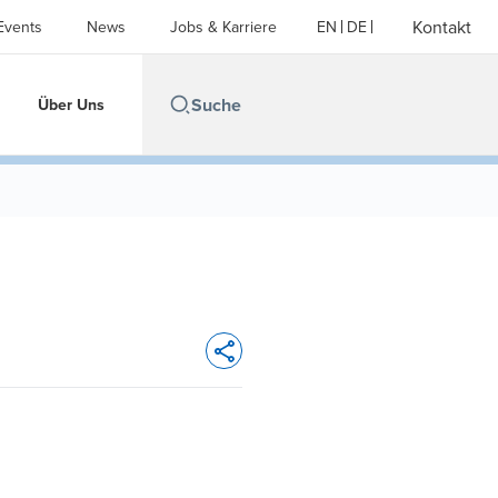
Kontakt
Events
News
Jobs & Karriere
EN
DE
Über Uns
Opens In A New Window/tab