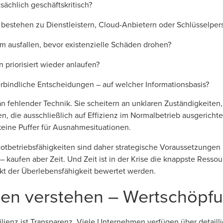
sächlich geschäftskritisch?
bestehen zu Dienstleistern, Cloud-Anbietern oder Schlüsselpe
em ausfallen, bevor existenzielle Schäden drohen?
priorisiert wieder anlaufen?
 verbindliche Entscheidungen – auf welcher Informationsbasis?
an fehlender Technik. Sie scheitern an unklaren Zuständigkeiten
n, die ausschließlich auf Effizienz im Normalbetrieb ausgerichte
 keine Puffer für Ausnahmesituationen.
tbetriebsfähigkeiten sind daher strategische Voraussetzungen
– kaufen aber Zeit. Und Zeit ist in der Krise die knappste Resso
kt der Überlebensfähigkeit bewertet werden.
en verstehen – Wertschöpf
silienz ist Transparenz. Viele Unternehmen verfügen über detaill