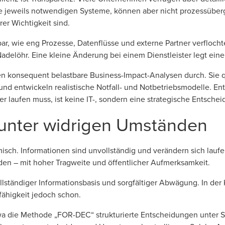
 jeweils notwendigen Systeme, können aber nicht prozessübergr
er Wichtigkeit sind.
htbar, wie eng Prozesse, Datenflüsse und externe Partner verflocht
delöhr. Eine kleine Änderung bei einem Dienstleister legt eine
n konsequent belastbare Business-Impact-Analysen durch. Sie q
nd entwickeln realistische Notfall- und Notbetriebsmodelle. Ents
er laufen muss, ist keine IT-, sondern eine strategische Entsche
 unter widrigen Umständen
misch. Informationen sind unvollständig und verändern sich lau
rden – mit hoher Tragweite und öffentlicher Aufmerksamkeit.
lständiger Informationsbasis und sorgfältiger Abwägung. In der K
sfähigkeit jedoch schon.
etwa die Methode „FOR-DEC“ strukturierte Entscheidungen unter 