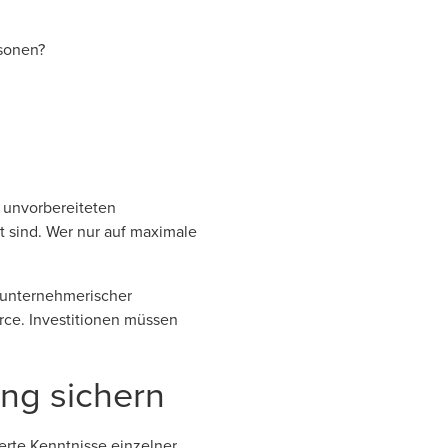
rsonen?
, unvorbereiteten
t sind. Wer nur auf maximale
 unternehmerischer
urce. Investitionen müssen
ung sichern
ierte Kenntnisse einzelner