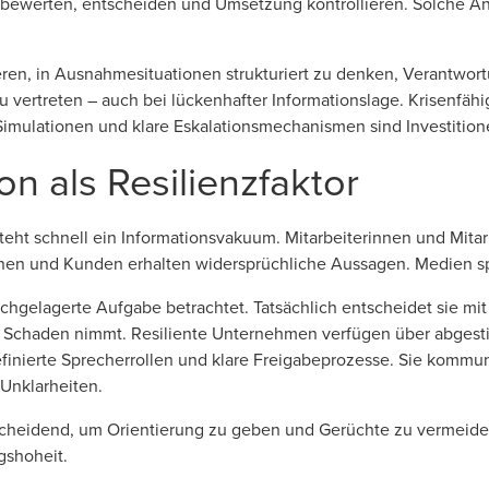
 bewerten, entscheiden und Umsetzung kontrollieren. Solche Ans
eren, in Ausnahmesituationen strukturiert zu denken, Verantw
 vertreten – auch bei lückenhafter Informationslage. Krisenfähig
e, Simulationen und klare Eskalationsmechanismen sind Investitio
n als Resilienzfaktor
eht schnell ein Informationsvakuum. Mitarbeiterinnen und Mitarb
nnen und Kunden erhalten widersprüchliche Aussagen. Medien s
chgelagerte Aufgabe betrachtet. Tatsächlich entscheidet sie mit
ft Schaden nimmt. Resiliente Unternehmen verfügen über abges
finierte Sprecherrollen und klare Freigabeprozesse. Sie kommun
 Unklarheiten.
tscheidend, um Orientierung zu geben und Gerüchte zu vermeiden
gshoheit.