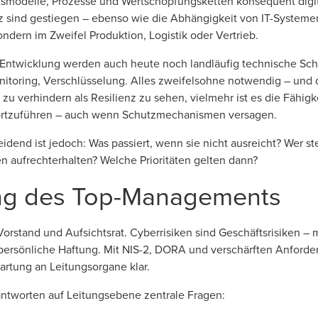
odelle, Prozesse und Wertschöpfungsketten konsequent digitali
z sind gestiegen – ebenso wie die Abhängigkeit von IT-Systemen. 
sondern im Zweifel Produktion, Logistik oder Vertrieb.
und Entwicklung werden auch heute noch landläufig technische S
nitoring, Verschlüsselung. Alles zweifelsohne notwendig – und do
h zu verhindern als Resilienz zu sehen, vielmehr ist es die Fähig
 fortzuführen – auch wenn Schutzmechanismen versagen.
eidend ist jedoch: Was passiert, wenn sie nicht ausreicht? Wer st
gen aufrechterhalten? Welche Prioritäten gelten dann?
ng des Top-Managements
 Vorstand und Aufsichtsrat. Cyberrisiken sind Geschäftsrisiken –
persönliche Haftung. Mit NIS-2, DORA und verschärften Anforde
artung an Leitungsorgane klar.
antworten auf Leitungsebene zentrale Fragen: