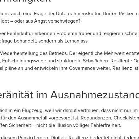
esilienz auch eine Frage der Unternehmenskultur. Dürfen Risiken 
det – oder aus Angst verschwiegen?
ver Fehlerkultur erkennen Probleme früher und reagieren schnelle
dfrage behandelt, sondern als Lernanlass.
 Wiederherstellung des Betriebs. Der eigentliche Mehrwert entst
, Entscheidungswege und strukturelle Schwächen. Resiliente Or
llpläne an und entwickeln ihre Governance weiter. Resilienz ist 
veränität im Ausnahmezustan
lich in ein Flugzeug, weil wir darauf vertrauen, dass nicht nur im
 für den Ausnahmefall vorgesorgt ist. Redundanzen, Checklisten,
en Sicherheit – nicht die Illusion völliger Fehlerfreiheit.
esem Prinzip lernen. Digitale Resilienz bedeutet nicht, jeden A